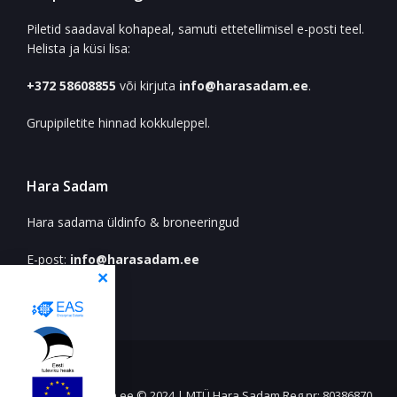
Piletid saadaval kohapeal, samuti ettetellimisel e-posti teel.
Helista ja küsi lisa:
+372 58608855
või kirjuta
info@harasadam.ee
.
Grupipiletite hinnad kokkuleppel.
Hara Sadam
Hara sadama üldinfo & broneeringud
E-post:
info@harasadam.ee
www.harasadam.ee © 2024 | MTÜ Hara Sadam Reg nr: 80386870