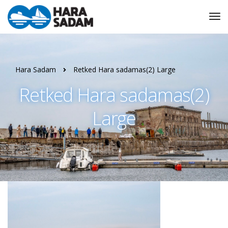
Tog
Nav
Hara Sadam
Retked Hara sadamas(2) Large
Retked Hara sadamas(2)
Large