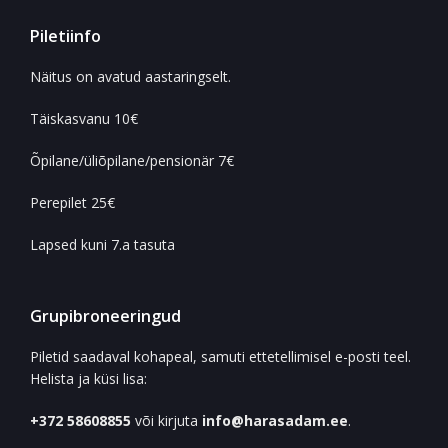
Piletiinfo
Näitus on avatud aastaringselt.
Täiskasvanu 10€
Õpilane/üliõpilane/pensionär 7€
Perepilet 25€
Lapsed kuni 7.a tasuta
Grupibroneeringud
Piletid saadaval kohapeal, samuti ettetellimisel e-posti teel.
Helista ja küsi lisa:
+372 58608855
või kirjuta
info@harasadam.ee
.