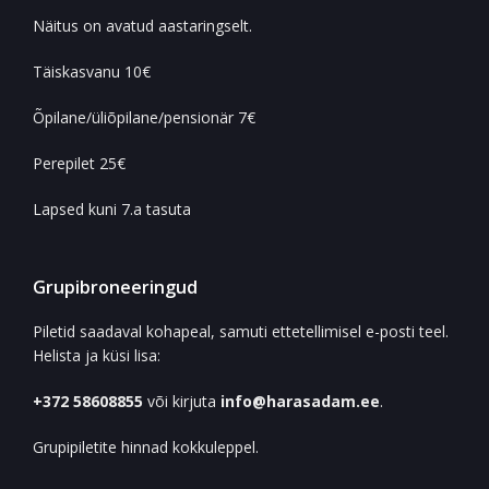
Näitus on avatud aastaringselt.
Täiskasvanu 10€
Õpilane/üliõpilane/pensionär 7€
Perepilet 25€
Lapsed kuni 7.a tasuta
Grupibroneeringud
Piletid saadaval kohapeal, samuti ettetellimisel e-posti teel.
Helista ja küsi lisa:
+372 58608855
või kirjuta
info@harasadam.ee
.
Grupipiletite hinnad kokkuleppel.