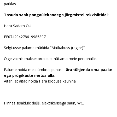
parklas.
Tasuda saab pangaülekandega järgmistel rekvisiitidel:
Hara Sadam OÜ
EE074204278619985807
Selgitusse palume märkida “Matkabuss (reg nr)”
Olge valmis maksekorraldust näitama meie personalile.
Palume hoida meie ümbrus puhas –
ära tühjenda oma paake
ega prügikaste metsa alla
.
Aitäh, et aitad hoida Hara looduse kaunina!
Hinnas sisaldub:
dušš, elektrikerisega saun, WC.