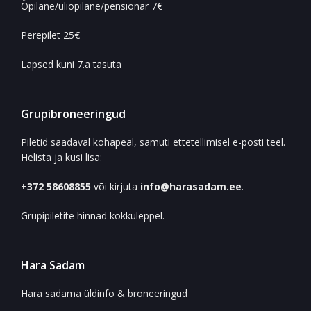
Õpilane/üliõpilane/pensionär 7€
Perepilet 25€
Lapsed kuni 7.a tasuta
Grupibroneeringud
Piletid saadaval kohapeal, samuti ettetellimisel e-posti teel.
Helista ja küsi lisa:
+372 58608855
või kirjuta
info@harasadam.ee
.
Grupipiletite hinnad kokkuleppel.
Hara Sadam
Hara sadama üldinfo & broneeringud