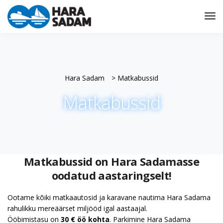
Tog
Nav
Hara Sadam
>
Matkabussid
Matkabussid
Matkabussid on Hara Sadamasse
oodatud aastaringselt!
Ootame kõiki matkaautosid ja karavane nautima Hara Sadama
rahulikku mereäärset miljööd igal aastaajal.
Ööbimistasu on
30 € öö kohta
. Parkimine Hara Sadama