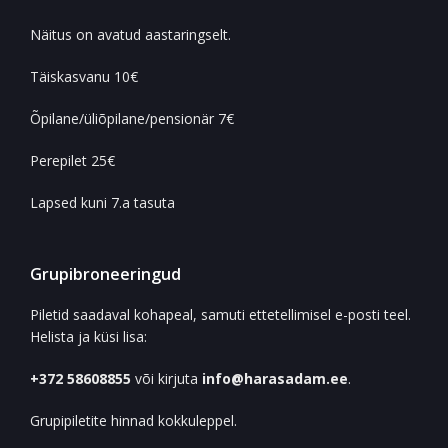
Näitus on avatud aastaringselt.
Täiskasvanu 10€
Õpilane/üliõpilane/pensionär 7€
Perepilet 25€
Lapsed kuni 7.a tasuta
Grupibroneeringud
Piletid saadaval kohapeal, samuti ettetellimisel e-posti teel.
Helista ja küsi lisa:
+372 58608855
või kirjuta
info@harasadam.ee
.
Grupipiletite hinnad kokkuleppel.