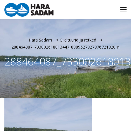
Tog
Nav
Hara Sadam
>
Giidituurid ja retked
>
288464087_733002618013447_8989527927976721920_n
288464087_733002618013