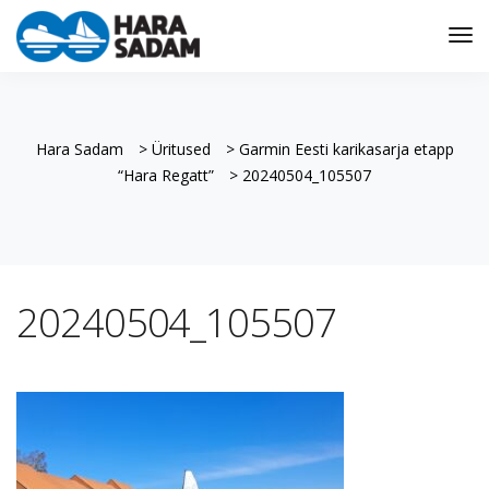
Tog
Nav
Hara Sadam
>
Üritused
>
Garmin Eesti karikasarja etapp
“Hara Regatt”
>
20240504_105507
20240504_105507