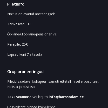
Piletiinfo
Näitus on avatud aastaringselt.
Täiskasvanu 10€
Õpilane/üliõpilane/pensionär 7€
Perepilet 25€
Lapsed kuni 7.a tasuta
Grupibroneeringud
Piletid saadaval kohapeal, samuti ettetellimisel e-posti teel.
Helista ja küsi lisa:
+372 58608855
või kirjuta
info@harasadam.ee
.
Grupipiletite hinnad kokkuleppel.