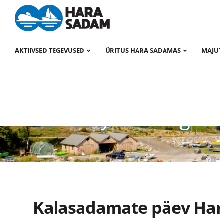
AKTIIVSED TEGEVUSED
ÜRITUS HARA SADAMAS
MAJU
Hara Sadam
>
Uudised
>
Uudised
Currently browsing: U
Kalasadamate päev Ha