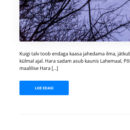
Piletiinfo
Kuigi talv toob endaga kaasa jahedama ilma, jätk
Näitus on 
külmal ajal. Hara sadam asub kaunis Lahemaal, Põh
Täiskasva
maalilise Hara […]
Õpilane/ül
Perepilet 
Lapsed kun
LOE EDASI