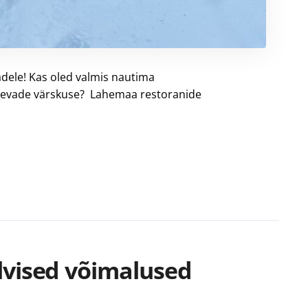
adele! Kas oled valmis nautima
 kevade värskuse? Lahemaa restoranide
lvised võimalused