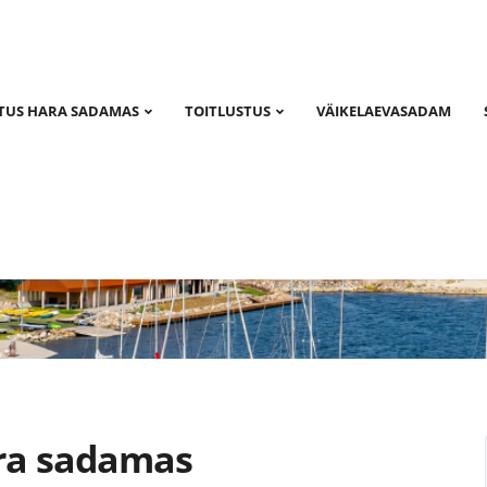
TUS HARA SADAMAS
TOITLUSTUS
VÄIKELAEVASADAM
udised
ra sadamas