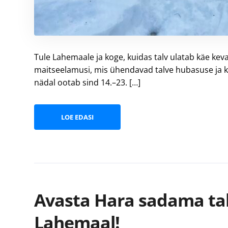
Tule Lahemaale ja koge, kuidas talv ulatab käe kev
maitseelamusi, mis ühendavad talve hubasuse ja
nädal ootab sind 14.–23. […]
LOE EDASI
Avasta Hara sadama ta
Lahemaal!