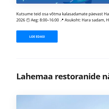
Kutsume teid osa võtma kalasadamate päevast Hara
2026 🕙 Aeg: 8:00–16:00 📍 Asukoht: Hara sadam, H
LOE EDASI
Lahemaa restoranide nä