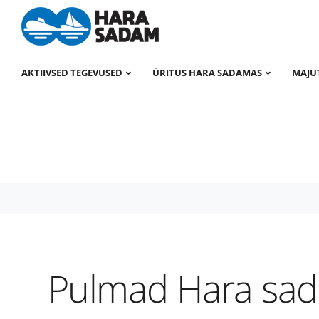
Täiskasva
Õpilane/ül
Perepilet 
Lapsed kun
AKTIIVSED TEGEVUSED
ÜRITUS HARA SADAMAS
MAJU
Hara Sadam
>
Uudised
>
Uudised
>
Hara sadam – pe
sadamas2
Pulmad Hara sa