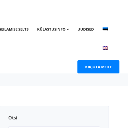
ta ja küsi
E-post:
info@harasadam.ee
el.
SEILAMISE SELTS
KÜLASTUSINFO
UUDISED
KIRJUTA MEILE
Otsi