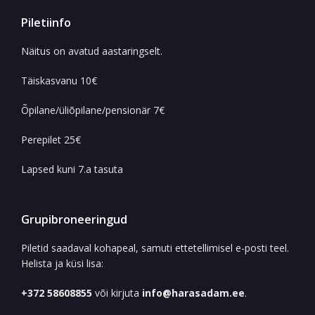
Piletiinfo
Näitus on avatud aastaringselt.
Täiskasvanu 10€
Õpilane/üliõpilane/pensionär 7€
Perepilet 25€
Lapsed kuni 7.a tasuta
Grupibroneeringud
Piletid saadaval kohapeal, samuti ettetellimisel e-posti teel.
Helista ja küsi lisa:
+372 58608855
või kirjuta
info@harasadam.ee
.