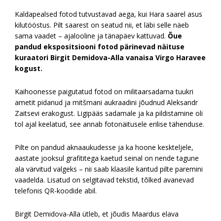
Kaldapealsed fotod tutvustavad aega, kui Hara saarel asus
kilutööstus. Pilt saarest on seatud nii, et läbi selle näeb
sama vaadet – ajalooline ja tänapäev kattuvad.
Õue
pandud ekspositsiooni fotod pärinevad näituse
kuraatori Birgit Demidova-Alla vanaisa Virgo Haravee
kogust.
Kaihoonesse paigutatud fotod on militaarsadama tuukri
ametit pidanud ja mitšmani aukraadini jõudnud Aleksandr
Zaitsevi erakogust. Ligipääs sadamale ja ka pildistamine oli
tol ajal keelatud, see annab fotonäitusele erilise tähenduse.
Pilte on pandud aknaaukudesse ja ka hoone keskteljele,
aastate jooksul grafititega kaetud seinal on nende tagune
ala värvitud valgeks – nii saab klaasile kantud pilte paremini
vaadelda. Lisatud on selgitavad tekstid, tõlked avanevad
telefonis QR-koodide abil.
Birgit Demidova-Alla ütleb, et jõudis Maardus elava