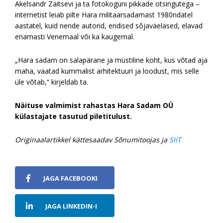
Akelsandr Zaitsevi ja ta fotokoguni pikkade otsingutega –
internetist leiab pilte Hara militaarsadamast 1980ndatel
aastatel, kuid nende autorid, endised sõjaväelased, elavad
enamasti Venemaal või ka kaugemal.
„Hara sadam on salapärane ja müstiline koht, kus võtad aja
maha, vaatad kummalist arhitektuuri ja loodust, mis selle
üle võtab,“ kirjeldab ta.
Näituse valmimist rahastas Hara Sadam OÜ
külastajate tasutud piletitulust.
Originaalartikkel kättesaadav Sõnumitoojas ja
SIIT
JAGA FACEBOOKI
JAGA LINKEDIN-I