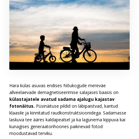
Hara külas asuvas endises Nõukogude mereväe
allveelaevade demagnetiseerimise salajases baasis on
külastajatele avatud sadama ajalugu kajastav
fotonäitus.
Püsinäituse pildid on läbipaistvad, kantud
klaasile ja kinnitatud raudkonstruktsioonidega. Sadamasse
laskuva tee ääres kaldapealsel ja ka lagunema kippuva kai
kunagises generaatorihoones paiknevad fotod
moodustavad terviku.