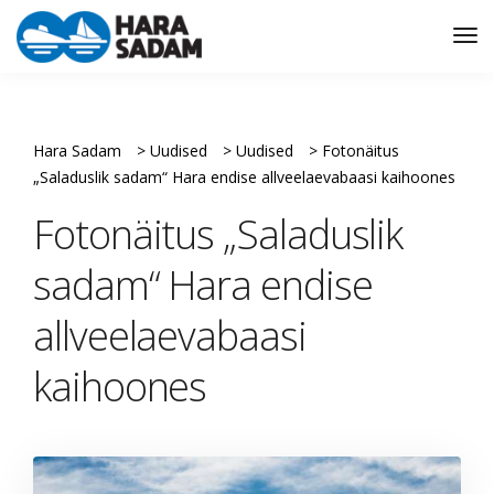
Tog
Nav
Hara Sadam
>
Uudised
>
Uudised
>
Fotonäitus
„Saladuslik sadam“ Hara endise allveelaevabaasi kaihoones
Fotonäitus „Saladuslik
sadam“ Hara endise
allveelaevabaasi
kaihoones