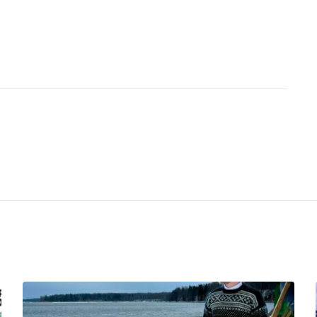
Grupibroneeringud
avatud aastaringselt.
Piletid saadaval kohapeal, sam
nu 10€
ettetellimisel e-posti teel. Helis
iõpilane/pensionär 7€
lisa:
25€
+372 58608855
või kirjuta
i 7.a tasuta
info@harasadam.ee
.
Grupipiletite hinnad kokkulepp