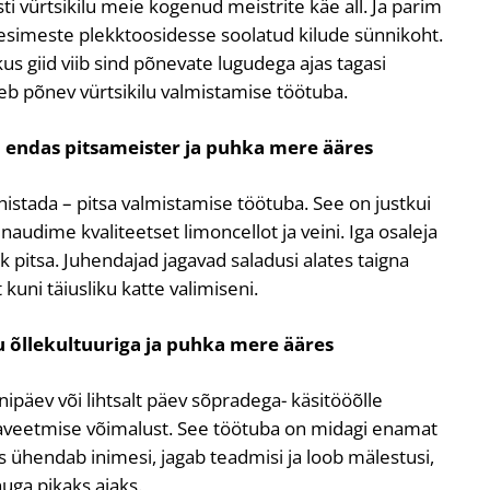
sti vürtsikilu meie kogenud meistrite käe all. Ja parim
i esimeste plekktoosidesse soolatud kilude sünnikoht.
kus giid viib sind põnevate lugudega ajas tagasi
neb põnev vürtsikilu valmistamise töötuba.
a endas pitsameister ja puhka mere ääres
istada – pitsa valmistamise töötuba. See on justkui
 naudime kvaliteetset limoncellot ja veini. Iga osaleja
k pitsa. Juhendajad jagavad saladusi alates taigna
kuni täiusliku katte valimiseni.
 õllekultuuriga ja puhka mere ääres
päev või lihtsalt päev sõpradega- käsitööõlle
javeetmise võimalust. See töötuba on midagi enamat
s ühendab inimesi, jagab teadmisi ja loob mälestusi,
nuga pikaks ajaks.