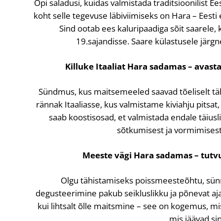
Õpi saladusi, kuidas valmistada traditsioonilist Ee
koht selle tegevuse läbiviimiseks on Hara – Eest
Sind ootab ees kaluripaadiga sõit saarele, 
19.sajandisse. Saare külastusele järg
Killuke Itaaliat Hara sadamas – avast
Sündmus, kus maitsemeeled saavad tõeliselt täh
rännak Itaaliasse, kus valmistame kiviahju pitsat,
saab koostisosad, et valmistada endale täiusli
sõtkumisest ja vormimisest 
Meeste vägi Hara sadamas – tutvu
Olgu tähistamiseks poissmeesteõhtu, sünni
degusteerimine pakub seikluslikku ja põnevat a
kui lihtsalt õlle maitsmine – see on kogemus, mi
mis jäävad si