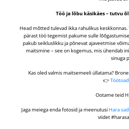
Töö ja lõbu käsikäes – tutvu õ
Head mõtted tulevad ikka rahulikus keskkonnas. 
pärast töö tegemist pakume sulle lõõgastumis
pakub seikluslikku ja põnevat ajaveetmise võima
maitsmine – see on kogemus, mis ühendab inim
sinuga p
Kas oled valmis maitsemeeli üllatama? Bronee
👉
Töötoad
Ootame teid H
Jaga meiega enda fotosid ja meenutusi
Hara sa
viidet #hara