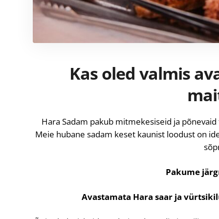
Kas oled valmis av
mai
Hara Sadam pakub mitmekesiseid ja põnevaid tö
Meie hubane sadam keset kaunist loodust on ide
sõp
Pakume järgm
Avastamata Hara saar ja vürtsiki