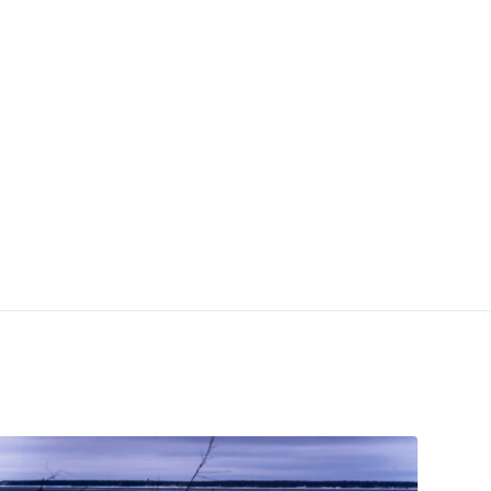
Hara Sadam
uti
Hara sadama üldinfo & broneeringud
ta ja küsi
E-post:
info@harasadam.ee
el.