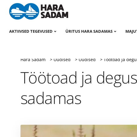
AKTIIVSED TEGEVUSED
ÜRITUS HARA SADAMAS
MAJU
Hara Sadam
>
Uudised
>
Uudised
>
Töötoad ja degu
Töötoad ja degus
sadamas