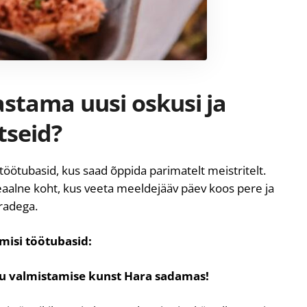
astama uusi oskusi ja
tseid?
ötubasid, kus saad õppida parimatelt meistritelt.
aalne koht, kus veeta meeldejääv päev koos pere ja
radega.
isi töötubasid:
lu valmistamise kunst Hara sadamas!