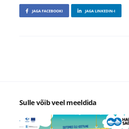
JAGA FACEBOOKI
JAGA LINKEDIN-I
Piletiinfo
Näitus on 
Täiskasva
Sulle võib veel meeldida
Õpilane/ül
Perepilet 
Lapsed kun