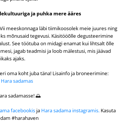
llekultuuriga ja puhka mere ääres
Vii meeskonnaga läbi tiimikoosolek meie juures ning
eks mõnusaid tegevusi. Käsitööõlle degusteerimine
lust. See töötuba on midagi enamat kui lihtsalt õlle
esi, jagab teadmisi ja loob mälestusi, mis jäävad
ikaks ajaks.
ri oma koht juba täna! Lisainfo ja broneerimine:
 Hara sadamas
ara sadamasse! 🌅
dama facebookis
ja
Hara sadama instagramis.
Kasuta
sadam #harahaven